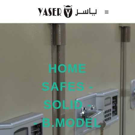
HOME
SAFES -
SOLID -
B.MODEL -