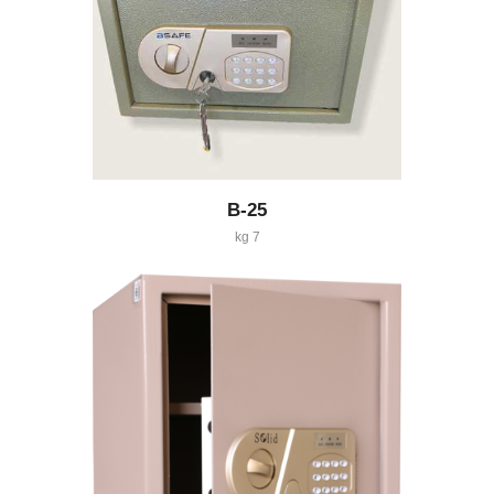
B-25
7 kg