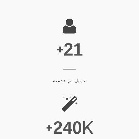
+
21
عميل تم خدمته
K+
240